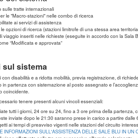
 sulle tratte internazionali
 per le "Macro-stazioni" nelle combo di ricerca
ilitate ai servizi di assistenza
e opzioni di ricerca (stazioni limitrofe di una stessa area territoria
di viaggio inseriti nelle richieste (eseguite in accordo con la Sala 
come “Modificata e approvata”
i sul sistema
con disabilità e a ridotta mobilità, previa registrazione, di richiede
no in partenza con sistemazione al posto assegnato e l’accoglienza
o coincidente.
necessario tenere presenti alcuni vincoli essenziali:
te tutti i giorni, 24 ore su 24, fino a 3 ore prima della partenza, 
ieste inviate dopo le 21:30 saranno prese in carico a partire dalle
etti ai tempi di preavviso vigenti nelle stazioni del circuito intere
E INFORMAZIONI SULL'ASSISTENZA DELLE SALE BLU IN UN 