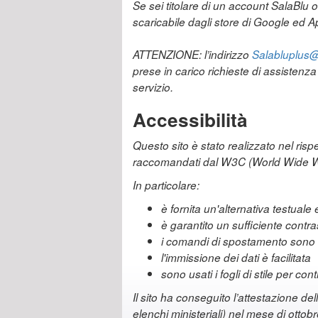
Se sei titolare di un account SalaBlu 
scaricabile dagli store di Google ed Ap
ATTENZIONE: l’indirizzo
Salabluplus@r
prese in carico richieste di assistenz
servizio.
Accessibilità
Questo sito è stato realizzato nel risp
raccomandati dal W3C (World Wide 
In particolare:
è fornita un'alternativa testual
è garantito un sufficiente contr
i comandi di spostamento sono s
l'immissione dei dati è facilitata
sono usati i fogli di stile per co
Il sito ha conseguito l’attestazione del
elenchi ministeriali) nel mese di ottob