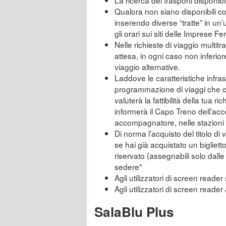
La ricerca dei trasporti disponibi
Qualora non siano disponibili col
inserendo diverse “tratte” in un’
gli orari sui siti delle Imprese F
Nelle richieste di viaggio multitra
attesa, in ogni caso non inferior
viaggio alternative.
Laddove le caratteristiche infras
programmazione di viaggi che co
valuterà la fattibilità della tua r
informerà il Capo Treno dell’acc
accompagnatore, nelle stazioni n
Di norma l’acquisto del titolo di
se hai già acquistato un bigliet
riservato (assegnabili solo dall
sedere"
Agli utilizzatori di screen reader 
Agli utilizzatori di screen reade
SalaBlu Plus