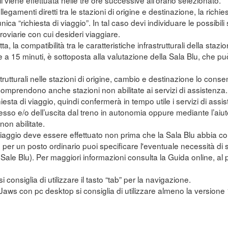
li viene effettuata nelle tre ore successive all'orario selezionato.
legamenti diretti tra le stazioni di origine e destinazione, la richi
unica “richiesta di viaggio”. In tal caso devi individuare le possibi
erroviarie con cui desideri viaggiare.
tta, la compatibilità tra le caratteristiche infrastrutturali della sta
e a 15 minuti, è sottoposta alla valutazione della Sala Blu, che pu
trutturali nelle stazioni di origine, cambio e destinazione lo conse
mprendono anche stazioni non abilitate ai servizi di assistenza.
ichiesta di viaggio, quindi confermerà in tempo utile i servizi di assis
esso e/o dell’uscita dal treno in autonomia oppure mediante l’aiut
on abilitate.
 viaggio deve essere effettuato non prima che la Sala Blu abbia con
to per un posto ordinario puoi specificare l'eventuale necessità di
e Sale Blu). Per maggiori informazioni consulta la Guida online, a
si consiglia di utilizzare il tasto “tab” per la navigazione.
r Jaws con pc desktop si consiglia di utilizzare almeno la versione