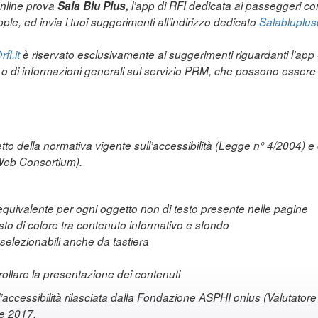
online prova
Sala Blu Plus,
l’app di RFI dedicata ai passeggeri con 
ple, ed invia i tuoi suggerimenti all'indirizzo dedicato
Salabluplus@
fi.it
è riservato
esclusivamente
ai suggerimenti riguardanti l’ap
a o di informazioni generali sul servizio PRM, che possono essere i
etto della normativa vigente sull’accessibilità (Legge n° 4/2004) e 
Web Consortium).
e equivalente per ogni oggetto non di testo presente nelle pagine
asto di colore tra contenuto informativo e sfondo
elezionabili anche da tastiera
ntrollare la presentazione dei contenuti
l’accessibilità rilasciata dalla Fondazione ASPHI onlus (Valutatore d
re 2017.