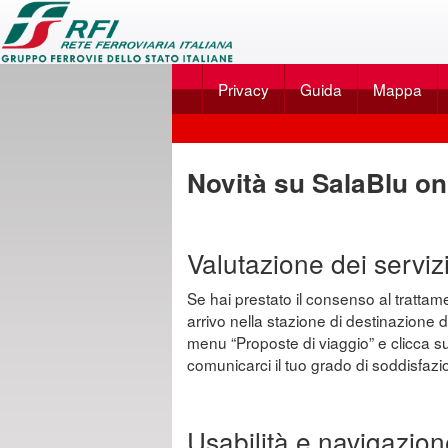
Applicazione
SalaBlu
Privacy
Guida
Mappa
Online
di
Scegli
Rete
dal
Novità su SalaBlu on
Ferroviaria
menu
Italiana
...
Valutazione dei servizi 
Se hai prestato il consenso al trattament
arrivo nella stazione di destinazione d
menu “Proposte di viaggio” e clicca sull
comunicarci il tuo grado di soddisfazio
Usabilità e navigazion