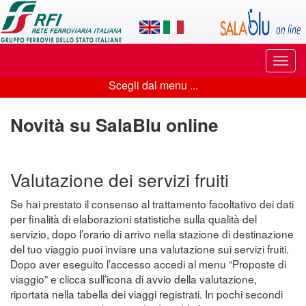
Applicazione
SalaBlu
Online
Puls
di
di
Scegli dal menu ...
navi
Scegli
Rete
dal
Novità su SalaBlu online
Ferroviaria
menu
Italiana
...
Valutazione dei servizi fruiti
Se hai prestato il consenso al trattamento facoltativo dei dati
per finalità di elaborazioni statistiche sulla qualità del
servizio, dopo l’orario di arrivo nella stazione di destinazione
del tuo viaggio puoi inviare una valutazione sui servizi fruiti.
Dopo aver eseguito l’accesso accedi al menu “Proposte di
viaggio” e clicca sull’icona di avvio della valutazione,
riportata nella tabella dei viaggi registrati. In pochi secondi