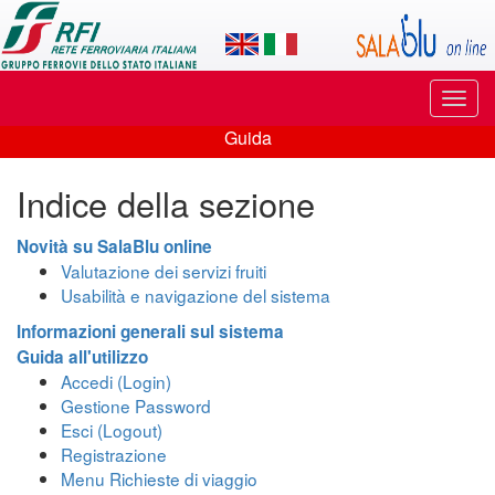
Applicazione
SalaBlu
Online
Puls
di
di
Guida
navi
Guida
Rete
Indice della sezione
Ferroviaria
Italiana
Novità su SalaBlu online
Valutazione dei servizi fruiti
Usabilità e navigazione del sistema
Informazioni generali sul sistema
Guida all'utilizzo
Accedi (Login)
Gestione Password
Esci (Logout)
Registrazione
Menu Richieste di viaggio