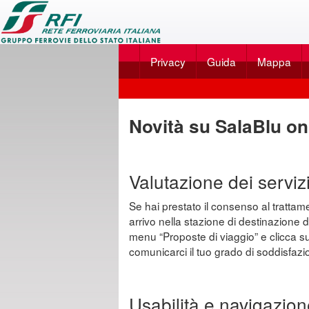
Applicazione
SalaBlu
Privacy
Guida
Mappa
Online
di
Scegli
Rete
dal
Novità su SalaBlu on
Ferroviaria
menu
Italiana
...
Valutazione dei servizi 
Se hai prestato il consenso al trattament
arrivo nella stazione di destinazione d
menu “Proposte di viaggio” e clicca sull
comunicarci il tuo grado di soddisfazio
Usabilità e navigazion