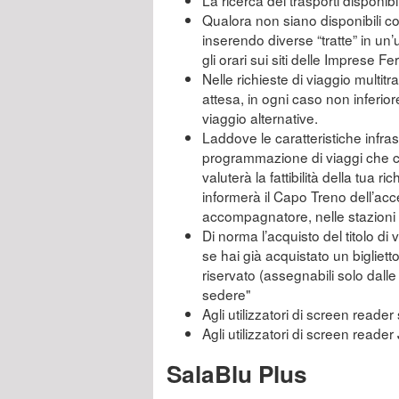
La ricerca dei trasporti disponibi
Qualora non siano disponibili col
inserendo diverse “tratte” in un’
gli orari sui siti delle Imprese F
Nelle richieste di viaggio multitra
attesa, in ogni caso non inferior
viaggio alternative.
Laddove le caratteristiche infras
programmazione di viaggi che co
valuterà la fattibilità della tua r
informerà il Capo Treno dell’acc
accompagnatore, nelle stazioni n
Di norma l’acquisto del titolo di
se hai già acquistato un bigliet
riservato (assegnabili solo dall
sedere"
Agli utilizzatori di screen reader 
Agli utilizzatori di screen reade
SalaBlu Plus