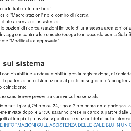
 sulle tratte internazionali
 per le "Macro-stazioni" nelle combo di ricerca
ilitate ai servizi di assistenza
e opzioni di ricerca (stazioni limitrofe di una stessa area territoria
di viaggio inseriti nelle richieste (eseguite in accordo con la Sala 
come “Modificata e approvata”
i sul sistema
con disabilità e a ridotta mobilità, previa registrazione, di richiede
no in partenza con sistemazione al posto assegnato e l’accoglienza
o coincidente.
necessario tenere presenti alcuni vincoli essenziali:
te tutti i giorni, 24 ore su 24, fino a 3 ore prima della partenza, 
ieste inviate dopo le 21:30 saranno prese in carico a partire dalle
etti ai tempi di preavviso vigenti nelle stazioni del circuito intere
E INFORMAZIONI SULL'ASSISTENZA DELLE SALE BLU IN UN 