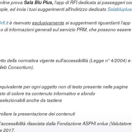
online prova
Sala Blu Plus,
l’app di RFI dedicata ai passeggeri con 
ple, ed invia i tuoi suggerimenti all'indirizzo dedicato
Salabluplus@
fi.it
è riservato
esclusivamente
ai suggerimenti riguardanti l’ap
a o di informazioni generali sul servizio PRM, che possono essere i
etto della normativa vigente sull’accessibilità (Legge n° 4/2004) e 
Web Consortium).
e equivalente per ogni oggetto non di testo presente nelle pagine
asto di colore tra contenuto informativo e sfondo
elezionabili anche da tastiera
ntrollare la presentazione dei contenuti
l’accessibilità rilasciata dalla Fondazione ASPHI onlus (Valutatore d
re 2017.