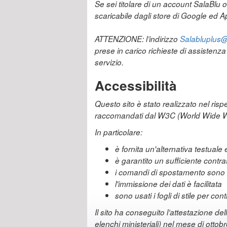
Se sei titolare di un account SalaBlu 
scaricabile dagli store di Google ed Ap
ATTENZIONE: l’indirizzo
Salabluplus@r
prese in carico richieste di assistenz
servizio.
Accessibilità
Questo sito è stato realizzato nel risp
raccomandati dal W3C (World Wide 
In particolare:
è fornita un'alternativa testual
è garantito un sufficiente contr
i comandi di spostamento sono s
l'immissione dei dati è facilitata
sono usati i fogli di stile per co
Il sito ha conseguito l’attestazione del
elenchi ministeriali) nel mese di ottob