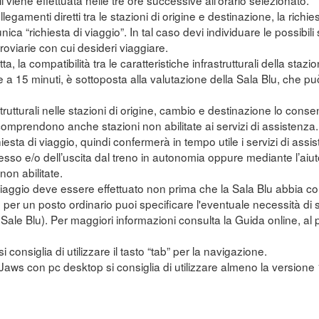
li viene effettuata nelle tre ore successive all'orario selezionato.
legamenti diretti tra le stazioni di origine e destinazione, la richi
unica “richiesta di viaggio”. In tal caso devi individuare le possibi
erroviarie con cui desideri viaggiare.
tta, la compatibilità tra le caratteristiche infrastrutturali della sta
e a 15 minuti, è sottoposta alla valutazione della Sala Blu, che pu
trutturali nelle stazioni di origine, cambio e destinazione lo conse
mprendono anche stazioni non abilitate ai servizi di assistenza.
ichiesta di viaggio, quindi confermerà in tempo utile i servizi di assis
esso e/o dell’uscita dal treno in autonomia oppure mediante l’aiut
on abilitate.
 viaggio deve essere effettuato non prima che la Sala Blu abbia con
to per un posto ordinario puoi specificare l'eventuale necessità di
e Sale Blu). Per maggiori informazioni consulta la Guida online, a
si consiglia di utilizzare il tasto “tab” per la navigazione.
r Jaws con pc desktop si consiglia di utilizzare almeno la versione