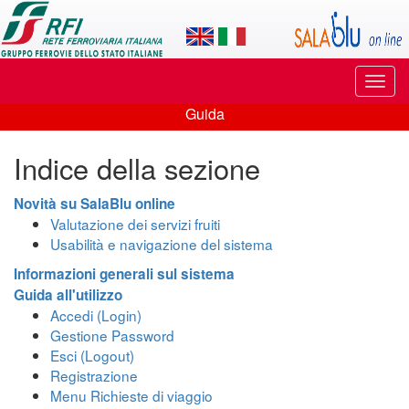
Applicazione
SalaBlu
Online
Puls
di
di
Guida
navi
Guida
Rete
Indice della sezione
Ferroviaria
Italiana
Novità su SalaBlu online
Valutazione dei servizi fruiti
Usabilità e navigazione del sistema
Informazioni generali sul sistema
Guida all'utilizzo
Accedi (Login)
Gestione Password
Esci (Logout)
Registrazione
Menu Richieste di viaggio