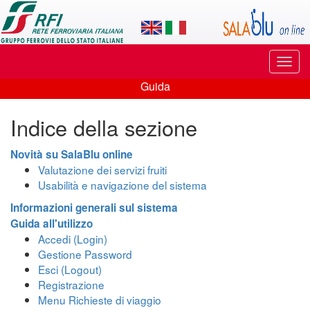
Applicazione
SalaBlu
Online
Puls
di
di
Guida
navi
Guida
Rete
Indice della sezione
Ferroviaria
Italiana
Novità su SalaBlu online
Valutazione dei servizi fruiti
Usabilità e navigazione del sistema
Informazioni generali sul sistema
Guida all'utilizzo
Accedi (Login)
Gestione Password
Esci (Logout)
Registrazione
Menu Richieste di viaggio