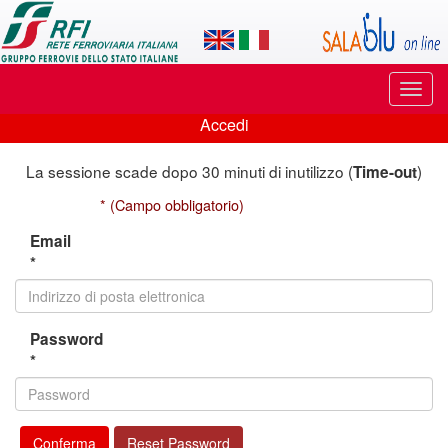
Applicazione
SalaBlu
Online
Puls
di
di
Accedi
navi
Accedi
Rete
La sessione scade dopo 30 minuti di inutilizzo (
)
Time-out
Ferroviaria
* (Campo obbligatorio)
Italiana
Email
*
Password
*