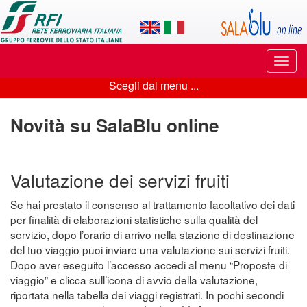
Applicazione
SalaBlu
Online
Puls
di
di
Scegli dal menu ...
navi
Scegli
Rete
dal
Novità su SalaBlu online
Ferroviaria
menu
Italiana
...
Valutazione dei servizi fruiti
Se hai prestato il consenso al trattamento facoltativo dei dati
per finalità di elaborazioni statistiche sulla qualità del
servizio, dopo l’orario di arrivo nella stazione di destinazione
del tuo viaggio puoi inviare una valutazione sui servizi fruiti.
Dopo aver eseguito l’accesso accedi al menu “Proposte di
viaggio” e clicca sull’icona di avvio della valutazione,
riportata nella tabella dei viaggi registrati. In pochi secondi