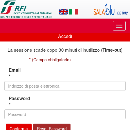
Applicazione
SalaBlu
Online
Puls
di
di
Accedi
navi
Accedi
Rete
La sessione scade dopo 30 minuti di inutilizzo (
)
Time-out
Ferroviaria
* (Campo obbligatorio)
Italiana
Email
*
Password
*