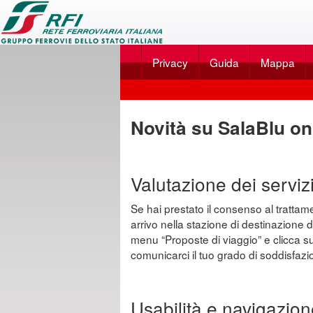
Applicazione
SalaBlu
Privacy
Guida
Mappa
Online
di
Scegli
Rete
dal
Novità su SalaBlu on
Ferroviaria
menu
Italiana
...
Valutazione dei servizi 
Se hai prestato il consenso al trattament
arrivo nella stazione di destinazione d
menu “Proposte di viaggio” e clicca sull
comunicarci il tuo grado di soddisfazio
Usabilità e navigazion