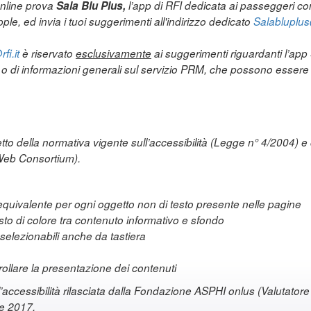
online prova
Sala Blu Plus,
l’app di RFI dedicata ai passeggeri con 
ple, ed invia i tuoi suggerimenti all'indirizzo dedicato
Salabluplus@
fi.it
è riservato
esclusivamente
ai suggerimenti riguardanti l’ap
a o di informazioni generali sul servizio PRM, che possono essere i
etto della normativa vigente sull’accessibilità (Legge n° 4/2004) e 
Web Consortium).
e equivalente per ogni oggetto non di testo presente nelle pagine
asto di colore tra contenuto informativo e sfondo
elezionabili anche da tastiera
ntrollare la presentazione dei contenuti
l’accessibilità rilasciata dalla Fondazione ASPHI onlus (Valutatore d
re 2017.