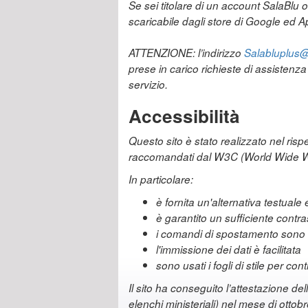
Se sei titolare di un account SalaBlu 
scaricabile dagli store di Google ed Ap
ATTENZIONE: l’indirizzo
Salabluplus@r
prese in carico richieste di assistenz
servizio.
Accessibilità
Questo sito è stato realizzato nel risp
raccomandati dal W3C (World Wide 
In particolare:
è fornita un'alternativa testual
è garantito un sufficiente contr
i comandi di spostamento sono s
l'immissione dei dati è facilitata
sono usati i fogli di stile per co
Il sito ha conseguito l’attestazione del
elenchi ministeriali) nel mese di ottob