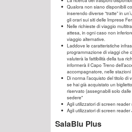
La ricerca dei trasporti disponibi
Qualora non siano disponibili col
inserendo diverse “tratte” in un’
gli orari sui siti delle Imprese F
Nelle richieste di viaggio multitra
attesa, in ogni caso non inferior
viaggio alternative.
Laddove le caratteristiche infras
programmazione di viaggi che co
valuterà la fattibilità della tua r
informerà il Capo Treno dell’acc
accompagnatore, nelle stazioni n
Di norma l’acquisto del titolo di
se hai già acquistato un bigliet
riservato (assegnabili solo dall
sedere"
Agli utilizzatori di screen reader 
Agli utilizzatori di screen reade
SalaBlu Plus