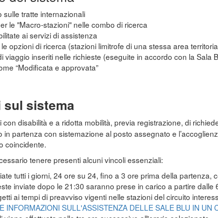
 sulle tratte internazionali
 per le "Macro-stazioni" nelle combo di ricerca
ilitate ai servizi di assistenza
e opzioni di ricerca (stazioni limitrofe di una stessa area territoria
di viaggio inseriti nelle richieste (eseguite in accordo con la Sala 
come “Modificata e approvata”
i sul sistema
con disabilità e a ridotta mobilità, previa registrazione, di richiede
no in partenza con sistemazione al posto assegnato e l’accoglienza
o coincidente.
necessario tenere presenti alcuni vincoli essenziali:
te tutti i giorni, 24 ore su 24, fino a 3 ore prima della partenza, 
ieste inviate dopo le 21:30 saranno prese in carico a partire dalle
etti ai tempi di preavviso vigenti nelle stazioni del circuito intere
E INFORMAZIONI SULL'ASSISTENZA DELLE SALE BLU IN UN 