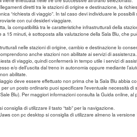
li viene effettuata nelle tre ore successive all'orario selezionato.
legamenti diretti tra le stazioni di origine e destinazione, la richi
unica “richiesta di viaggio”. In tal caso devi individuare le possibi
erroviarie con cui desideri viaggiare.
tta, la compatibilità tra le caratteristiche infrastrutturali della sta
e a 15 minuti, è sottoposta alla valutazione della Sala Blu, che pu
trutturali nelle stazioni di origine, cambio e destinazione lo conse
mprendono anche stazioni non abilitate ai servizi di assistenza.
ichiesta di viaggio, quindi confermerà in tempo utile i servizi di assis
esso e/o dell’uscita dal treno in autonomia oppure mediante l’aiut
on abilitate.
 viaggio deve essere effettuato non prima che la Sala Blu abbia con
to per un posto ordinario puoi specificare l'eventuale necessità di
e Sale Blu). Per maggiori informazioni consulta la Guida online, a
si consiglia di utilizzare il tasto “tab” per la navigazione.
r Jaws con pc desktop si consiglia di utilizzare almeno la versione