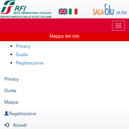
Applicazione
SalaBlu
Online
Puls
di
di
Mappa del sito
navi
Mappa
Rete
Privacy
del
Guida
Ferroviaria
sito
Registrazione
Italiana
Privacy
Guida
Mappa
Registrazione
Accedi