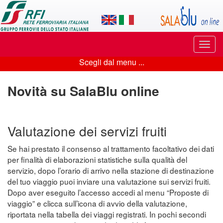
Applicazione
SalaBlu
Online
Puls
di
di
Scegli dal menu ...
navi
Scegli
Rete
dal
Novità su SalaBlu online
Ferroviaria
menu
Italiana
...
Valutazione dei servizi fruiti
Se hai prestato il consenso al trattamento facoltativo dei dati
per finalità di elaborazioni statistiche sulla qualità del
servizio, dopo l’orario di arrivo nella stazione di destinazione
del tuo viaggio puoi inviare una valutazione sui servizi fruiti.
Dopo aver eseguito l’accesso accedi al menu “Proposte di
viaggio” e clicca sull’icona di avvio della valutazione,
riportata nella tabella dei viaggi registrati. In pochi secondi