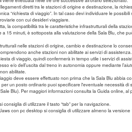
li viene effettuata nelle tre ore successive all'orario selezionato.
legamenti diretti tra le stazioni di origine e destinazione, la richi
unica “richiesta di viaggio”. In tal caso devi individuare le possibi
erroviarie con cui desideri viaggiare.
tta, la compatibilità tra le caratteristiche infrastrutturali della sta
e a 15 minuti, è sottoposta alla valutazione della Sala Blu, che pu
trutturali nelle stazioni di origine, cambio e destinazione lo conse
mprendono anche stazioni non abilitate ai servizi di assistenza.
ichiesta di viaggio, quindi confermerà in tempo utile i servizi di assis
esso e/o dell’uscita dal treno in autonomia oppure mediante l’aiut
on abilitate.
 viaggio deve essere effettuato non prima che la Sala Blu abbia con
to per un posto ordinario puoi specificare l'eventuale necessità di
e Sale Blu). Per maggiori informazioni consulta la Guida online, a
si consiglia di utilizzare il tasto “tab” per la navigazione.
r Jaws con pc desktop si consiglia di utilizzare almeno la versione