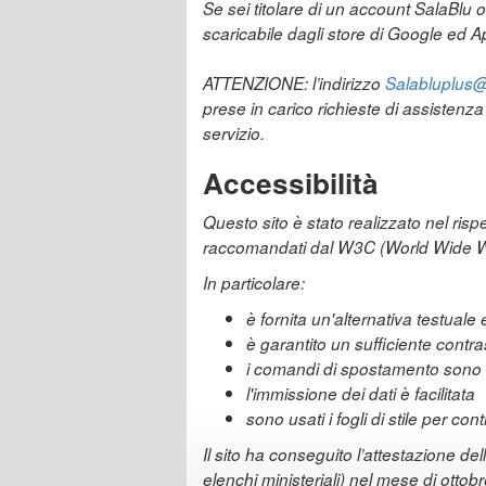
Se sei titolare di un account SalaBlu 
scaricabile dagli store di Google ed Ap
ATTENZIONE: l’indirizzo
Salabluplus@r
prese in carico richieste di assistenz
servizio.
Accessibilità
Questo sito è stato realizzato nel risp
raccomandati dal W3C (World Wide 
In particolare:
è fornita un'alternativa testual
è garantito un sufficiente contr
i comandi di spostamento sono s
l'immissione dei dati è facilitata
sono usati i fogli di stile per co
Il sito ha conseguito l’attestazione del
elenchi ministeriali) nel mese di ottob