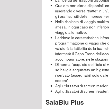
La ricerca dei trasporti disponibi
Qualora non siano disponibili col
inserendo diverse “tratte” in un’
gli orari sui siti delle Imprese F
Nelle richieste di viaggio multitra
attesa, in ogni caso non inferior
viaggio alternative.
Laddove le caratteristiche infras
programmazione di viaggi che co
valuterà la fattibilità della tua r
informerà il Capo Treno dell’acc
accompagnatore, nelle stazioni n
Di norma l’acquisto del titolo di
se hai già acquistato un bigliet
riservato (assegnabili solo dall
sedere"
Agli utilizzatori di screen reader 
Agli utilizzatori di screen reade
SalaBlu Plus