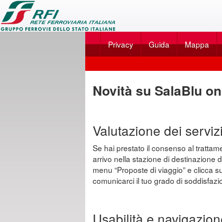
Applicazione
SalaBlu
Privacy
Guida
Mappa
Online
di
Scegli
Rete
dal
Novità su SalaBlu on
Ferroviaria
menu
Italiana
...
Valutazione dei servizi 
Se hai prestato il consenso al trattament
arrivo nella stazione di destinazione d
menu “Proposte di viaggio” e clicca sull
comunicarci il tuo grado di soddisfazio
Usabilità e navigazion