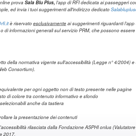
online prova
Sala Blu Plus,
l’app di RFI dedicata ai passeggeri con 
ple, ed invia i tuoi suggerimenti all'indirizzo dedicato
Salabluplus@
fi.it
è riservato
esclusivamente
ai suggerimenti riguardanti l’ap
a o di informazioni generali sul servizio PRM, che possono essere i
etto della normativa vigente sull’accessibilità (Legge n° 4/2004) e 
Web Consortium).
e equivalente per ogni oggetto non di testo presente nelle pagine
asto di colore tra contenuto informativo e sfondo
elezionabili anche da tastiera
ntrollare la presentazione dei contenuti
l’accessibilità rilasciata dalla Fondazione ASPHI onlus (Valutatore d
re 2017.