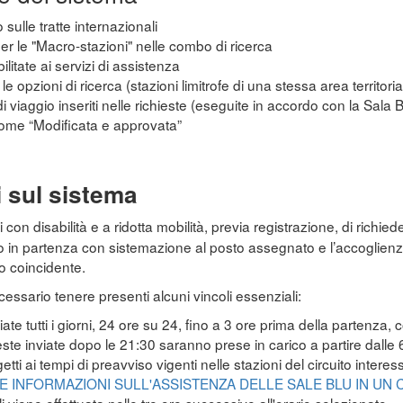
 sulle tratte internazionali
 per le "Macro-stazioni" nelle combo di ricerca
ilitate ai servizi di assistenza
e opzioni di ricerca (stazioni limitrofe di una stessa area territoria
di viaggio inseriti nelle richieste (eseguite in accordo con la Sala 
come “Modificata e approvata”
i sul sistema
con disabilità e a ridotta mobilità, previa registrazione, di richiede
no in partenza con sistemazione al posto assegnato e l’accoglienza
o coincidente.
necessario tenere presenti alcuni vincoli essenziali:
te tutti i giorni, 24 ore su 24, fino a 3 ore prima della partenza, 
ieste inviate dopo le 21:30 saranno prese in carico a partire dalle
etti ai tempi di preavviso vigenti nelle stazioni del circuito intere
E INFORMAZIONI SULL'ASSISTENZA DELLE SALE BLU IN UN 