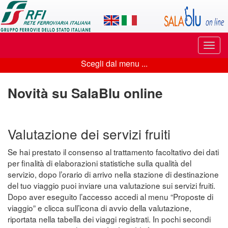
Applicazione
SalaBlu
Online
Puls
di
di
Scegli dal menu ...
navi
Scegli
Rete
dal
Novità su SalaBlu online
Ferroviaria
menu
Italiana
...
Valutazione dei servizi fruiti
Se hai prestato il consenso al trattamento facoltativo dei dati
per finalità di elaborazioni statistiche sulla qualità del
servizio, dopo l’orario di arrivo nella stazione di destinazione
del tuo viaggio puoi inviare una valutazione sui servizi fruiti.
Dopo aver eseguito l’accesso accedi al menu “Proposte di
viaggio” e clicca sull’icona di avvio della valutazione,
riportata nella tabella dei viaggi registrati. In pochi secondi