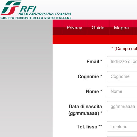
Applicazione
SalaBlu
Privacy
Guida
Mappa
Online
di
Nuova
Rete
* (Campo obb
registrazione
Ferroviaria
Email *
Italiana
Cognome *
Nome *
Data di nascita
(gg/mm/aaaa) *
Tel. fisso **