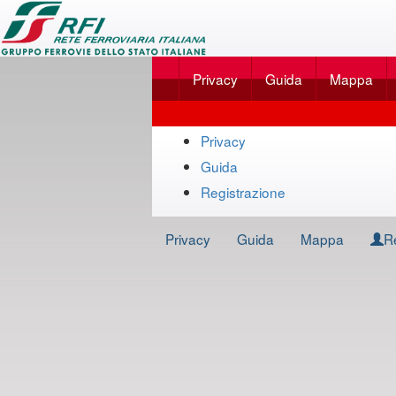
Applicazione
SalaBlu
Privacy
Guida
Mappa
Online
di
Mappa
Rete
Privacy
del
Guida
Ferroviaria
sito
Registrazione
Italiana
Privacy
Guida
Mappa
R