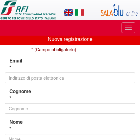
Applicazione
SalaBlu
Online
Puls
di
di
Nuova registrazione
navi
Nuova
Rete
* (Campo obbligatorio)
registrazione
Ferroviaria
Email
*
Italiana
Cognome
*
Nome
*