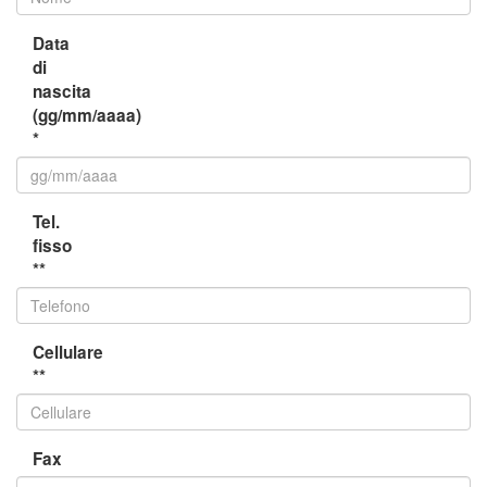
Data
di
nascita
(gg/mm/aaaa)
*
Tel.
fisso
**
Cellulare
**
Fax