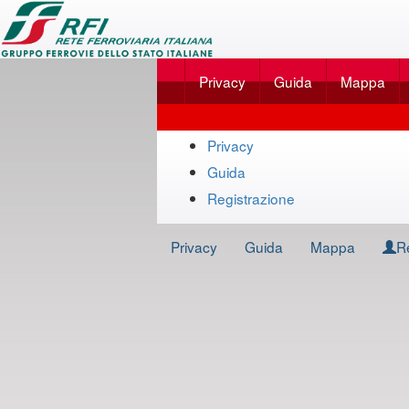
Applicazione
SalaBlu
Privacy
Guida
Mappa
Online
di
Mappa
Rete
Privacy
del
Guida
Ferroviaria
sito
Registrazione
Italiana
Privacy
Guida
Mappa
R