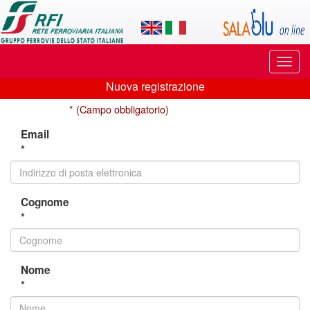
Applicazione
SalaBlu
Online
Puls
di
di
Nuova registrazione
navi
Nuova
Rete
* (Campo obbligatorio)
registrazione
Ferroviaria
Email
*
Italiana
Cognome
*
Nome
*