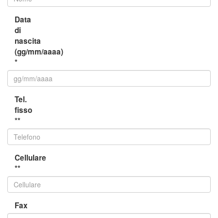
Data
di
nascita
(gg/mm/aaaa)
*
Tel.
fisso
**
Cellulare
**
Fax