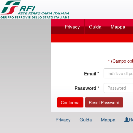
Applicazione
SalaBlu
Privacy
Guida
Mappa
Online
di
Accedi
Rete
Ferroviaria
* (Campo obb
Italiana
Email *
Password *
Privacy
Guida
Mappa
R