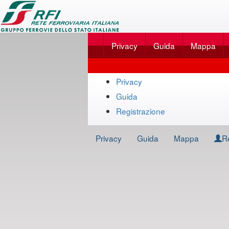
Applicazione
SalaBlu
Privacy
Guida
Mappa
Online
di
Mappa
Rete
Privacy
del
Guida
Ferroviaria
sito
Registrazione
Italiana
Privacy
Guida
Mappa
R