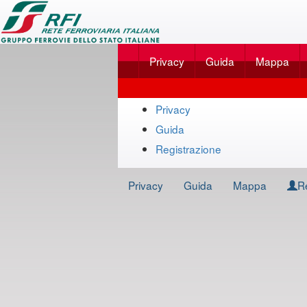
Applicazione
SalaBlu
Privacy
Guida
Mappa
Online
di
Mappa
Rete
Privacy
del
Guida
Ferroviaria
sito
Registrazione
Italiana
Privacy
Guida
Mappa
R