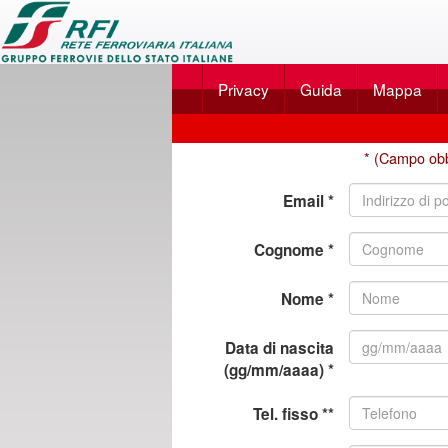
Applicazione
SalaBlu
Privacy
Guida
Mappa
Online
di
Nuova
Rete
* (Campo obb
registrazione
Ferroviaria
Email *
Italiana
Cognome *
Nome *
Data di nascita
(gg/mm/aaaa) *
Tel. fisso **