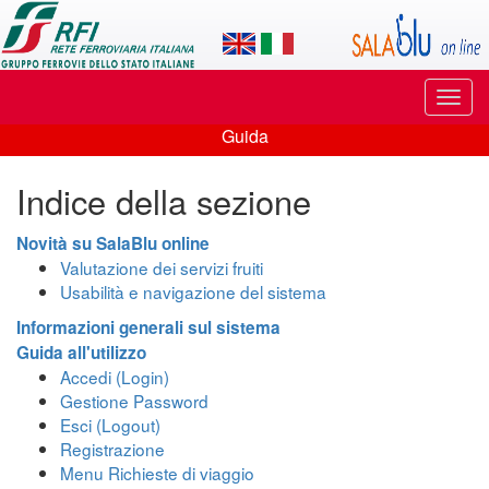
Applicazione
SalaBlu
Online
Puls
di
di
Guida
navi
Guida
Rete
Indice della sezione
Ferroviaria
Italiana
Novità su SalaBlu online
Valutazione dei servizi fruiti
Usabilità e navigazione del sistema
Informazioni generali sul sistema
Guida all'utilizzo
Accedi (Login)
Gestione Password
Esci (Logout)
Registrazione
Menu Richieste di viaggio