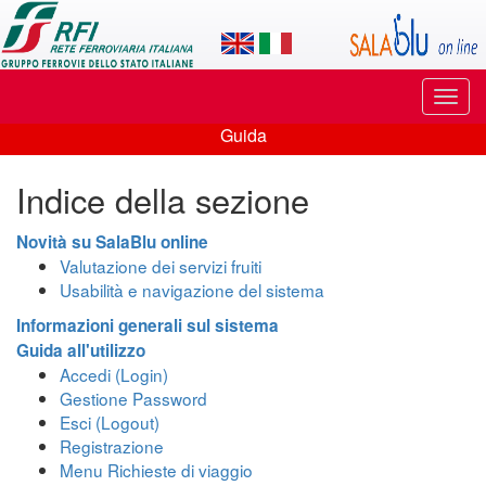
Applicazione
SalaBlu
Online
Puls
di
di
Guida
navi
Guida
Rete
Indice della sezione
Ferroviaria
Italiana
Novità su SalaBlu online
Valutazione dei servizi fruiti
Usabilità e navigazione del sistema
Informazioni generali sul sistema
Guida all'utilizzo
Accedi (Login)
Gestione Password
Esci (Logout)
Registrazione
Menu Richieste di viaggio