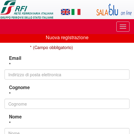
Applicazione
SalaBlu
Online
Puls
di
di
Nuova registrazione
navi
Nuova
Rete
* (Campo obbligatorio)
registrazione
Ferroviaria
Email
*
Italiana
Cognome
*
Nome
*