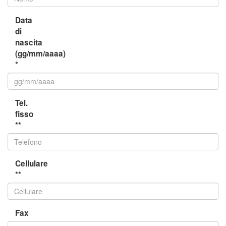
Data
di
nascita
(gg/mm/aaaa)
*
Tel.
fisso
**
Cellulare
**
Fax