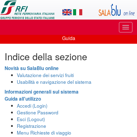
Applicazione
SalaBlu
Online
Puls
di
di
Guida
navi
Guida
Rete
Indice della sezione
Ferroviaria
Italiana
Novità su SalaBlu online
Valutazione dei servizi fruiti
Usabilità e navigazione del sistema
Informazioni generali sul sistema
Guida all'utilizzo
Accedi (Login)
Gestione Password
Esci (Logout)
Registrazione
Menu Richieste di viaggio