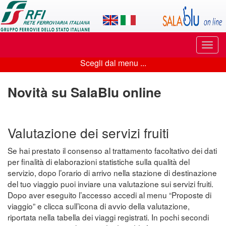
Applicazione
SalaBlu
Online
Puls
di
di
Scegli dal menu ...
navi
Scegli
Rete
dal
Novità su SalaBlu online
Ferroviaria
menu
Italiana
...
Valutazione dei servizi fruiti
Se hai prestato il consenso al trattamento facoltativo dei dati
per finalità di elaborazioni statistiche sulla qualità del
servizio, dopo l’orario di arrivo nella stazione di destinazione
del tuo viaggio puoi inviare una valutazione sui servizi fruiti.
Dopo aver eseguito l’accesso accedi al menu “Proposte di
viaggio” e clicca sull’icona di avvio della valutazione,
riportata nella tabella dei viaggi registrati. In pochi secondi