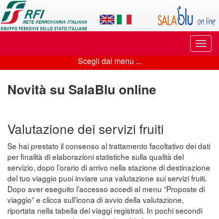
Applicazione
SalaBlu
Online
Puls
di
di
Scegli dal menu ...
navi
Scegli
Rete
dal
Novità su SalaBlu online
Ferroviaria
menu
Italiana
...
Valutazione dei servizi fruiti
Se hai prestato il consenso al trattamento facoltativo dei dati
per finalità di elaborazioni statistiche sulla qualità del
servizio, dopo l’orario di arrivo nella stazione di destinazione
del tuo viaggio puoi inviare una valutazione sui servizi fruiti.
Dopo aver eseguito l’accesso accedi al menu “Proposte di
viaggio” e clicca sull’icona di avvio della valutazione,
riportata nella tabella dei viaggi registrati. In pochi secondi