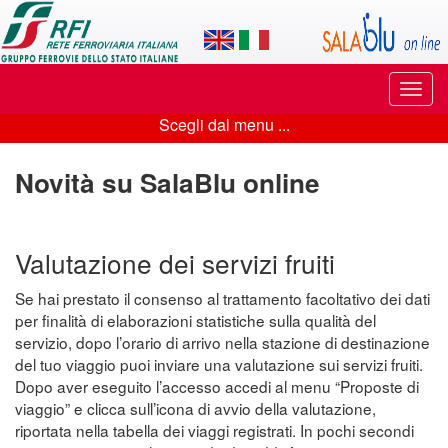
Applicazione
SalaBlu
Online
Puls
di
di
Scegli dal menu ...
navi
Scegli
Rete
dal
Novità su SalaBlu online
Ferroviaria
menu
Italiana
...
Valutazione dei servizi fruiti
Se hai prestato il consenso al trattamento facoltativo dei dati
per finalità di elaborazioni statistiche sulla qualità del
servizio, dopo l’orario di arrivo nella stazione di destinazione
del tuo viaggio puoi inviare una valutazione sui servizi fruiti.
Dopo aver eseguito l’accesso accedi al menu “Proposte di
viaggio” e clicca sull’icona di avvio della valutazione,
riportata nella tabella dei viaggi registrati. In pochi secondi