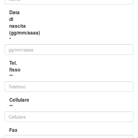
Data
di
nascita
(gg/mm/aaaa)
*
Tel.
fisso
**
Cellulare
**
Fax