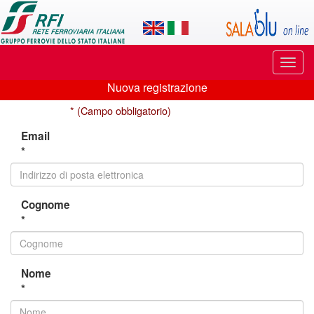
Applicazione
SalaBlu
Online
Puls
di
di
Nuova registrazione
navi
Nuova
Rete
* (Campo obbligatorio)
registrazione
Ferroviaria
Email
*
Italiana
Cognome
*
Nome
*