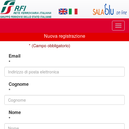
Applicazione
SalaBlu
Online
Puls
di
di
Nuova registrazione
navi
Nuova
Rete
* (Campo obbligatorio)
registrazione
Ferroviaria
Email
*
Italiana
Cognome
*
Nome
*