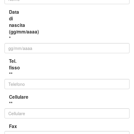
Data
di
nascita
(gg/mm/aaaa)
*
Tel.
fisso
**
Cellulare
**
Fax