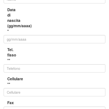
Data
di
nascita
(gg/mm/aaaa)
*
Tel.
fisso
**
Cellulare
**
Fax