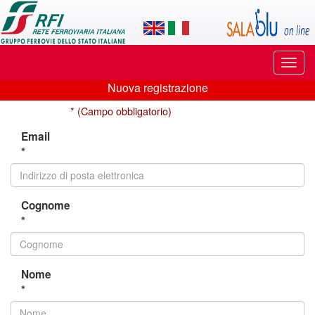
Applicazione
SalaBlu
Online
Puls
di
di
Nuova registrazione
navi
Nuova
Rete
* (Campo obbligatorio)
registrazione
Ferroviaria
Email
*
Italiana
Cognome
*
Nome
*