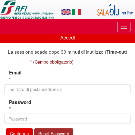
Applicazione
SalaBlu
Online
Puls
di
di
Accedi
navi
Accedi
Rete
La sessione scade dopo 30 minuti di inutilizzo (
)
Time-out
Ferroviaria
* (Campo obbligatorio)
Italiana
Email
*
Password
*