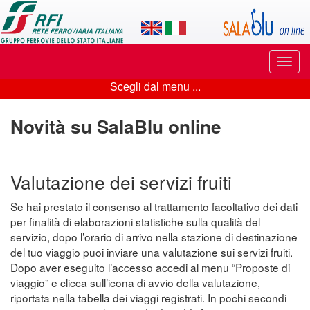
Applicazione
SalaBlu
Online
Puls
di
di
Scegli dal menu ...
navi
Scegli
Rete
dal
Novità su SalaBlu online
Ferroviaria
menu
Italiana
...
Valutazione dei servizi fruiti
Se hai prestato il consenso al trattamento facoltativo dei dati
per finalità di elaborazioni statistiche sulla qualità del
servizio, dopo l’orario di arrivo nella stazione di destinazione
del tuo viaggio puoi inviare una valutazione sui servizi fruiti.
Dopo aver eseguito l’accesso accedi al menu “Proposte di
viaggio” e clicca sull’icona di avvio della valutazione,
riportata nella tabella dei viaggi registrati. In pochi secondi