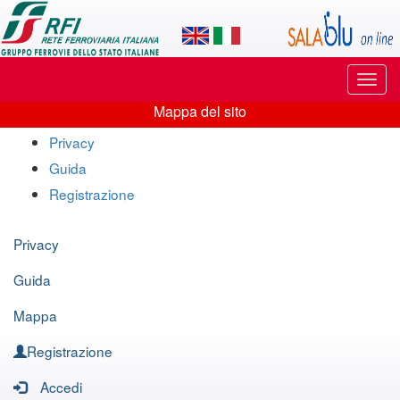
Applicazione
SalaBlu
Online
Puls
di
di
Mappa del sito
navi
Mappa
Rete
Privacy
del
Guida
Ferroviaria
sito
Registrazione
Italiana
Privacy
Guida
Mappa
Registrazione
Accedi