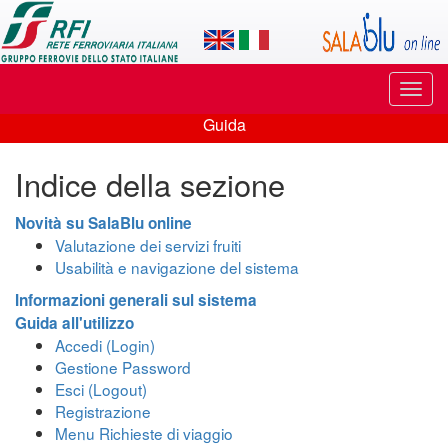
Applicazione
SalaBlu
Online
Puls
di
di
Guida
navi
Guida
Rete
Indice della sezione
Ferroviaria
Italiana
Novità su SalaBlu online
Valutazione dei servizi fruiti
Usabilità e navigazione del sistema
Informazioni generali sul sistema
Guida all'utilizzo
Accedi (Login)
Gestione Password
Esci (Logout)
Registrazione
Menu Richieste di viaggio