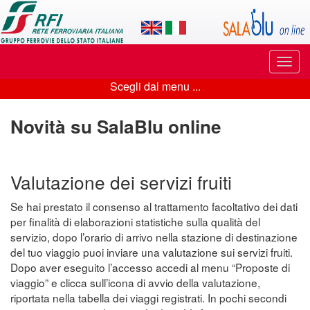
Applicazione
SalaBlu
Online
Puls
di
di
Scegli dal menu ...
navi
Scegli
Rete
dal
Novità su SalaBlu online
Ferroviaria
menu
Italiana
...
Valutazione dei servizi fruiti
Se hai prestato il consenso al trattamento facoltativo dei dati
per finalità di elaborazioni statistiche sulla qualità del
servizio, dopo l’orario di arrivo nella stazione di destinazione
del tuo viaggio puoi inviare una valutazione sui servizi fruiti.
Dopo aver eseguito l’accesso accedi al menu “Proposte di
viaggio” e clicca sull’icona di avvio della valutazione,
riportata nella tabella dei viaggi registrati. In pochi secondi