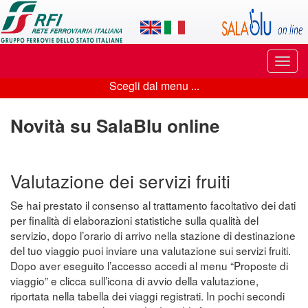
Applicazione
SalaBlu
Online
Puls
di
di
Scegli dal menu ...
navi
Scegli
Rete
dal
Novità su SalaBlu online
Ferroviaria
menu
Italiana
...
Valutazione dei servizi fruiti
Se hai prestato il consenso al trattamento facoltativo dei dati
per finalità di elaborazioni statistiche sulla qualità del
servizio, dopo l’orario di arrivo nella stazione di destinazione
del tuo viaggio puoi inviare una valutazione sui servizi fruiti.
Dopo aver eseguito l’accesso accedi al menu “Proposte di
viaggio” e clicca sull’icona di avvio della valutazione,
riportata nella tabella dei viaggi registrati. In pochi secondi