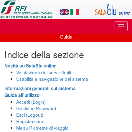
Applicazione
SalaBlu
Online
Puls
di
di
Guida
navi
Guida
Rete
Indice della sezione
Ferroviaria
Italiana
Novità su SalaBlu online
Valutazione dei servizi fruiti
Usabilità e navigazione del sistema
Informazioni generali sul sistema
Guida all'utilizzo
Accedi (Login)
Gestione Password
Esci (Logout)
Registrazione
Menu Richieste di viaggio