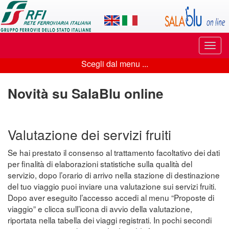
Applicazione
SalaBlu
Online
Puls
di
di
Scegli dal menu ...
navi
Scegli
Rete
dal
Novità su SalaBlu online
Ferroviaria
menu
Italiana
...
Valutazione dei servizi fruiti
Se hai prestato il consenso al trattamento facoltativo dei dati
per finalità di elaborazioni statistiche sulla qualità del
servizio, dopo l’orario di arrivo nella stazione di destinazione
del tuo viaggio puoi inviare una valutazione sui servizi fruiti.
Dopo aver eseguito l’accesso accedi al menu “Proposte di
viaggio” e clicca sull’icona di avvio della valutazione,
riportata nella tabella dei viaggi registrati. In pochi secondi