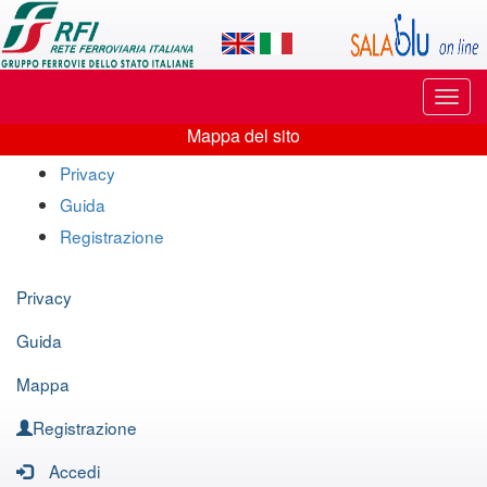
Applicazione
SalaBlu
Online
Puls
di
di
Mappa del sito
navi
Mappa
Rete
Privacy
del
Guida
Ferroviaria
sito
Registrazione
Italiana
Privacy
Guida
Mappa
Registrazione
Accedi