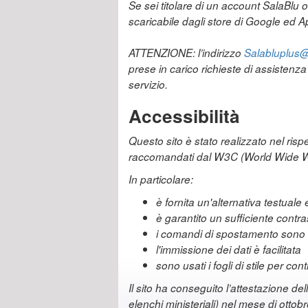
Se sei titolare di un account SalaBlu 
scaricabile dagli store di Google ed Ap
ATTENZIONE: l’indirizzo
Salabluplus@r
prese in carico richieste di assistenz
servizio.
Accessibilità
Questo sito è stato realizzato nel risp
raccomandati dal W3C (World Wide 
In particolare:
è fornita un'alternativa testual
è garantito un sufficiente contr
i comandi di spostamento sono s
l'immissione dei dati è facilitata
sono usati i fogli di stile per co
Il sito ha conseguito l’attestazione del
elenchi ministeriali) nel mese di ottob