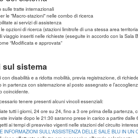
 sulle tratte internazionali
 per le "Macro-stazioni" nelle combo di ricerca
ilitate ai servizi di assistenza
e opzioni di ricerca (stazioni limitrofe di una stessa area territoria
di viaggio inseriti nelle richieste (eseguite in accordo con la Sala 
come “Modificata e approvata”
i sul sistema
con disabilità e a ridotta mobilità, previa registrazione, di richiede
no in partenza con sistemazione al posto assegnato e l’accoglienza
o coincidente.
necessario tenere presenti alcuni vincoli essenziali:
te tutti i giorni, 24 ore su 24, fino a 3 ore prima della partenza, 
ieste inviate dopo le 21:30 saranno prese in carico a partire dalle
etti ai tempi di preavviso vigenti nelle stazioni del circuito intere
E INFORMAZIONI SULL'ASSISTENZA DELLE SALE BLU IN UN 