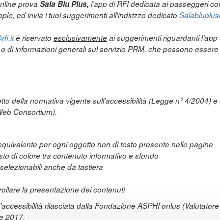
online prova
Sala Blu Plus,
l’app di RFI dedicata ai passeggeri con 
ple, ed invia i tuoi suggerimenti all'indirizzo dedicato
Salabluplus@
fi.it
è riservato
esclusivamente
ai suggerimenti riguardanti l’ap
a o di informazioni generali sul servizio PRM, che possono essere i
etto della normativa vigente sull’accessibilità (Legge n° 4/2004) e 
Web Consortium).
e equivalente per ogni oggetto non di testo presente nelle pagine
asto di colore tra contenuto informativo e sfondo
elezionabili anche da tastiera
ntrollare la presentazione dei contenuti
l’accessibilità rilasciata dalla Fondazione ASPHI onlus (Valutatore d
re 2017.