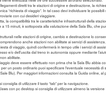
li viene effettuata nelle tre ore successive all'orario selezionato.
legamenti diretti tra le stazioni di origine e destinazione, la richi
unica “richiesta di viaggio”. In tal caso devi individuare le possibi
erroviarie con cui desideri viaggiare.
tta, la compatibilità tra le caratteristiche infrastrutturali della sta
e a 15 minuti, è sottoposta alla valutazione della Sala Blu, che pu
trutturali nelle stazioni di origine, cambio e destinazione lo conse
mprendono anche stazioni non abilitate ai servizi di assistenza.
ichiesta di viaggio, quindi confermerà in tempo utile i servizi di assis
esso e/o dell’uscita dal treno in autonomia oppure mediante l’aiut
on abilitate.
 viaggio deve essere effettuato non prima che la Sala Blu abbia con
to per un posto ordinario puoi specificare l'eventuale necessità di
e Sale Blu). Per maggiori informazioni consulta la Guida online, a
si consiglia di utilizzare il tasto “tab” per la navigazione.
r Jaws con pc desktop si consiglia di utilizzare almeno la versione