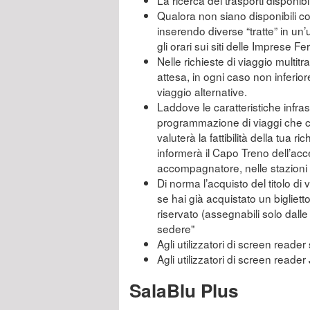
La ricerca dei trasporti disponibi
Qualora non siano disponibili col
inserendo diverse “tratte” in un’
gli orari sui siti delle Imprese F
Nelle richieste di viaggio multitra
attesa, in ogni caso non inferior
viaggio alternative.
Laddove le caratteristiche infras
programmazione di viaggi che co
valuterà la fattibilità della tua r
informerà il Capo Treno dell’acc
accompagnatore, nelle stazioni n
Di norma l’acquisto del titolo di
se hai già acquistato un bigliet
riservato (assegnabili solo dall
sedere"
Agli utilizzatori di screen reader 
Agli utilizzatori di screen reade
SalaBlu Plus