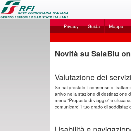
Applicazione
SalaBlu
Privacy
Guida
Mappa
Online
di
Scegli
Rete
dal
Novità su SalaBlu on
Ferroviaria
menu
Italiana
...
Valutazione dei servizi 
Se hai prestato il consenso al trattament
arrivo nella stazione di destinazione d
menu “Proposte di viaggio” e clicca sull
comunicarci il tuo grado di soddisfazio
Usabilità e navigazion