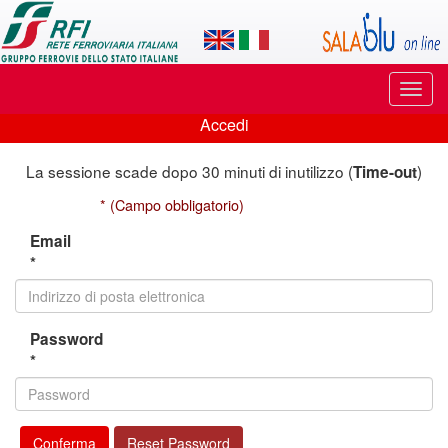
Applicazione
SalaBlu
Online
Puls
di
di
Accedi
navi
Accedi
Rete
La sessione scade dopo 30 minuti di inutilizzo (
)
Time-out
Ferroviaria
* (Campo obbligatorio)
Italiana
Email
*
Password
*