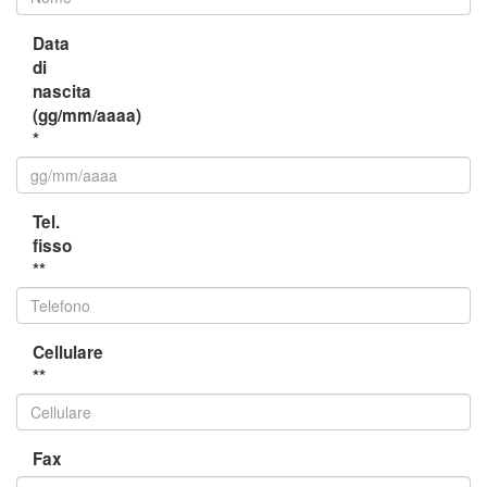
Data
di
nascita
(gg/mm/aaaa)
*
Tel.
fisso
**
Cellulare
**
Fax