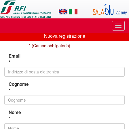
Applicazione
SalaBlu
Online
Puls
di
di
Nuova registrazione
navi
Nuova
Rete
* (Campo obbligatorio)
registrazione
Ferroviaria
Email
*
Italiana
Cognome
*
Nome
*