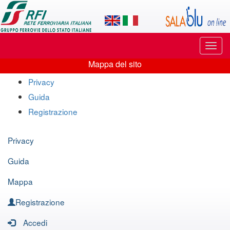
Applicazione
SalaBlu
Online
Puls
di
di
Mappa del sito
navi
Mappa
Rete
Privacy
del
Guida
Ferroviaria
sito
Registrazione
Italiana
Privacy
Guida
Mappa
Registrazione
Accedi