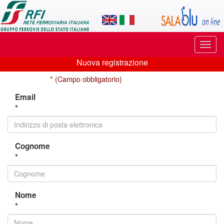
Applicazione
SalaBlu
Online
Puls
di
di
Nuova registrazione
navi
Nuova
Rete
* (Campo obbligatorio)
registrazione
Ferroviaria
Email
*
Italiana
Cognome
*
Nome
*