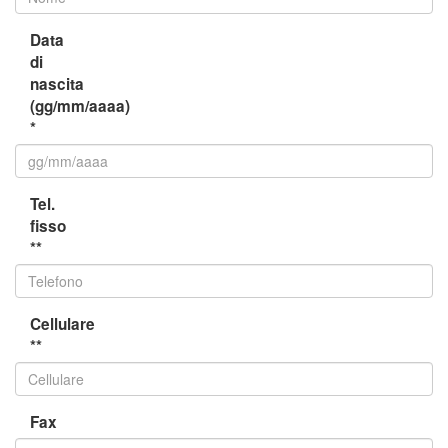
Data
di
nascita
(gg/mm/aaaa)
*
Tel.
fisso
**
Cellulare
**
Fax