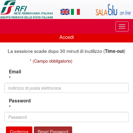
Applicazione
SalaBlu
Online
Puls
di
di
Accedi
navi
Accedi
Rete
La sessione scade dopo 30 minuti di inutilizzo (
)
Time-out
Ferroviaria
* (Campo obbligatorio)
Italiana
Email
*
Password
*