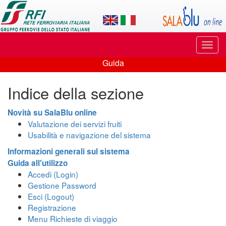
Applicazione
SalaBlu
Online
Puls
di
di
Guida
navi
Guida
Rete
Indice della sezione
Ferroviaria
Italiana
Novità su SalaBlu online
Valutazione dei servizi fruiti
Usabilità e navigazione del sistema
Informazioni generali sul sistema
Guida all'utilizzo
Accedi (Login)
Gestione Password
Esci (Logout)
Registrazione
Menu Richieste di viaggio