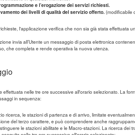
ogrammazione e l’erogazione dei servizi richiesti.
(modificabile 
vamento dei livelli di qualità del servizio offerto.
richieste, l'applicazione verifica che non sia già stata effettuata
cazione invia all’Utente un messaggio di posta elettronica contenen
so, che completa e rende operativa la nuova utenza.
ggio
ene effettuata nelle tre ore successive all'orario selezionato. La fo
assaggi in sequenza:
io ricerca, le stazioni di partenza e di arrivo, limitate eventualmente
issione del terzo carattere, e può comprendere anche raggruppamen
inguere le stazioni abilitate e le Macro-stazioni. La ricerca dei tr
d eseguita nelle tre ore successive all'orario selezionato;