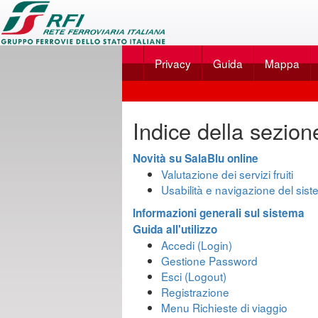
Applicazione
SalaBlu
Privacy
Guida
Mappa
Online
di
Guida
Rete
Indice della sezion
Ferroviaria
Italiana
Novità su SalaBlu online
Valutazione dei servizi fruiti
Usabilità e navigazione del sis
Informazioni generali sul sistema
Guida all'utilizzo
Accedi (Login)
Gestione Password
Esci (Logout)
Registrazione
Menu Richieste di viaggio