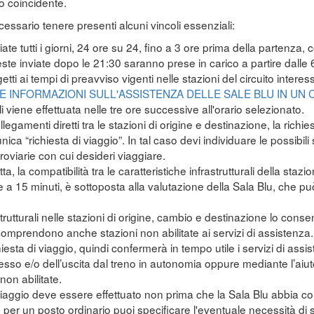
o coincidente.
necessario tenere presenti alcuni vincoli essenziali:
te tutti i giorni, 24 ore su 24, fino a 3 ore prima della partenza, 
ieste inviate dopo le 21:30 saranno prese in carico a partire dalle
etti ai tempi di preavviso vigenti nelle stazioni del circuito intere
E INFORMAZIONI SULL'ASSISTENZA DELLE SALE BLU IN UN 
li viene effettuata nelle tre ore successive all'orario selezionato.
legamenti diretti tra le stazioni di origine e destinazione, la richi
unica “richiesta di viaggio”. In tal caso devi individuare le possibi
erroviarie con cui desideri viaggiare.
tta, la compatibilità tra le caratteristiche infrastrutturali della sta
e a 15 minuti, è sottoposta alla valutazione della Sala Blu, che pu
trutturali nelle stazioni di origine, cambio e destinazione lo conse
mprendono anche stazioni non abilitate ai servizi di assistenza.
ichiesta di viaggio, quindi confermerà in tempo utile i servizi di assis
esso e/o dell’uscita dal treno in autonomia oppure mediante l’aiut
on abilitate.
 viaggio deve essere effettuato non prima che la Sala Blu abbia con
to per un posto ordinario puoi specificare l'eventuale necessità di