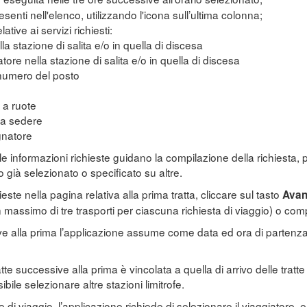
senti nell'elenco, utilizzando l'icona sull’ultima colonna;
tive ai servizi richiesti:
la stazione di salita e/o in quella di discesa
atore nella stazione di salita e/o in quella di discesa
numero del posto
o
 a ruote
 a sedere
natore
i alle informazioni richieste guidano la compilazione della richiesta,
 già selezionato o specificato su altre.
este nella pagina relativa alla prima tratta, cliccare sul tasto
Avan
 massimo di tre trasporti per ciascuna richiesta di viaggio) o comp
ive alla prima l’applicazione assume come data ed ora di partenza 
ratte successive alla prima è vincolata a quella di arrivo delle tra
bile selezionare altre stazioni limitrofe.
di viaggio, l’applicazione richiede di selezionare il viaggiatore, 