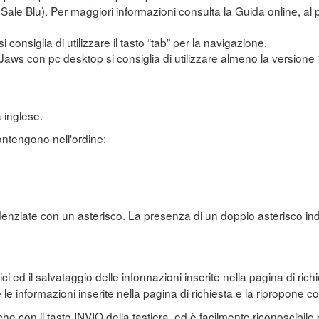
e Sale Blu). Per maggiori informazioni consulta la Guida online, a
si consiglia di utilizzare il tasto “tab” per la navigazione.
r Jaws con pc desktop si consiglia di utilizzare almeno la versione
 inglese.
ontengono nell'ordine:
denziate con un asterisco. La presenza di un doppio asterisco ind
ogici ed il salvataggio delle informazioni inserite nella pagina di rich
e le informazioni inserite nella pagina di richiesta e la ripropone co
e con il tasto INVIO della tastiera, ed è facilmente riconoscibile 