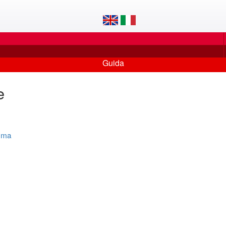
Guida
e
tema