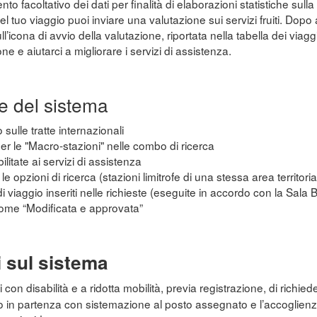
o facoltativo dei dati per finalità di elaborazioni statistiche sulla 
el tuo viaggio puoi inviare una valutazione sui servizi fruiti. Dop
’icona di avvio della valutazione, riportata nella tabella dei viaggi
ne e aiutarci a migliorare i servizi di assistenza.
e del sistema
 sulle tratte internazionali
 per le "Macro-stazioni" nelle combo di ricerca
ilitate ai servizi di assistenza
e opzioni di ricerca (stazioni limitrofe di una stessa area territoria
di viaggio inseriti nelle richieste (eseguite in accordo con la Sala 
come “Modificata e approvata”
i sul sistema
con disabilità e a ridotta mobilità, previa registrazione, di richiede
no in partenza con sistemazione al posto assegnato e l’accoglienza