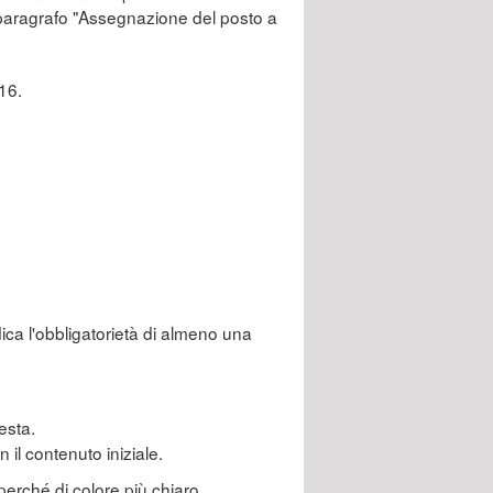
l paragrafo "Assegnazione del posto a
 16.
ica l'obbligatorietà di almeno una
iesta.
n il contenuto iniziale.
perché di colore più chiaro.